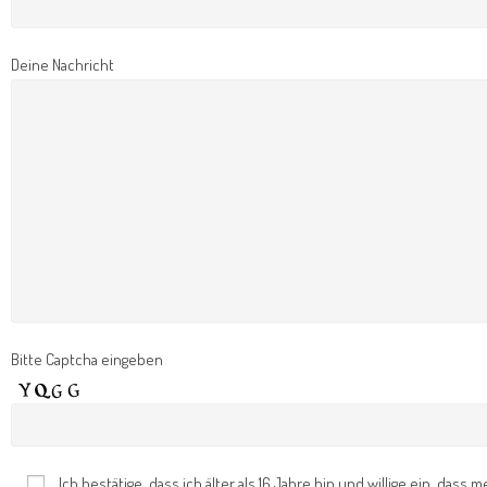
Deine Nachricht
Bitte Captcha eingeben
Ich bestätige, dass ich älter als 16 Jahre bin und willige ein, d